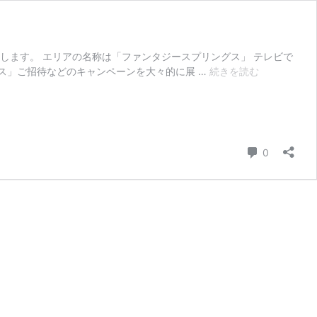
します。 エリアの名称は「ファンタジースプリングス」 テレビで
デ
ス」ご招待などのキャンペーンを大々的に展 …
続きを読む
ィ
ズ
ニ
ー
「フ
コメント
0
ァ
ン
タ
ジ
ー
ス
プ
リ
ン
グ
ス」