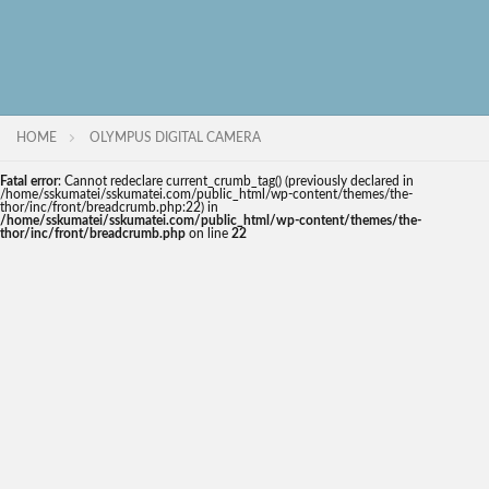
HOME
OLYMPUS DIGITAL CAMERA
Fatal error
: Cannot redeclare current_crumb_tag() (previously declared in
/home/sskumatei/sskumatei.com/public_html/wp-content/themes/the-
thor/inc/front/breadcrumb.php:22) in
/home/sskumatei/sskumatei.com/public_html/wp-content/themes/the-
thor/inc/front/breadcrumb.php
on line
22