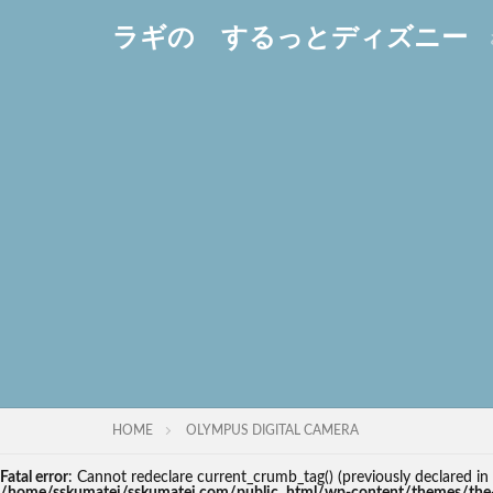
ラギの するっとディズニー
HOME
OLYMPUS DIGITAL CAMERA
Fatal error
: Cannot redeclare current_crumb_tag() (previously declared