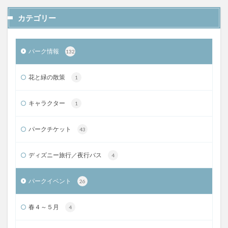
カテゴリー
パーク情報
132
花と緑の散策
1
キャラクター
1
パークチケット
43
ディズニー旅行／夜行バス
4
パークイベント
26
春４～５月
4