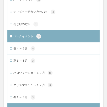
ディズニー旅行／夜行バス
4
花と緑の散策
1
パークイベント
26
春４～５月
4
夏６～８月
3
ハロウィーン９～１０月
10
クリスマス１１～１２月
3
冬１～３月
5