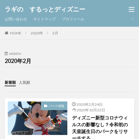
ラギの するっとディズニー
お問い合わせ
サイトマップ
プロフィール
2020年
2月
HOME
MONTH
2020年2月
新着順
人気順
2020年2月24日
パーク情報
2020年10月22日
ディズニー新型コロナウィ
ルスの影響なし？令和初の
天皇誕生日のパークをリサ
ーチする