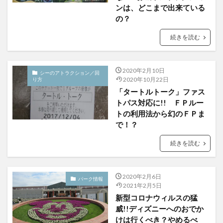
ンは、どこまで出来ている
の？
続きを読む
2020年2月10日
シーのアトラクション／回
り方
2020年10月22日
「タートルトーク」ファス
トパス対応に!! ＦＰルー
トの利用法から幻のＦＰま
で！？
続きを読む
2020年2月6日
パーク情報
2021年2月5日
新型コロナウィルスの猛
威!!ディズニーへのおでか
けは行くべき？やめるべ