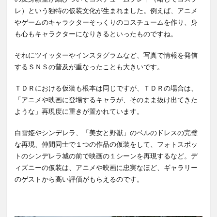
レ）という独特の仮装文化が生まれました。例えば、アニメ
やゲームのキャラクターそっくりのコスチュームを作り、身
も心もキャラクターになりきるといったものですね。
それにツイッターやインスタグラムなど、写真で情報を発信
するＳＮＳの普及が重なったことも大きいです。
ＴＤＲにおける仮装も根本は同じですが、ＴＤＲの場合は、
「アニメや映画に登場するキャラが、そのまま抜け出てきた
ような」再現度に重きが置かれています。
白雪姫やシンデレラ、「美女と野獣」のベルのドレスの完璧
な再現、仲間同士で１つの作品の仮装をして、フォトスポッ
トのシンデレラ城の前で映画の１シーンを再現するなど。デ
ィズニーの仮装は、アニメや映画に忠実なほど、ギャラリー
のゲストから高い評価がもらえるのです。