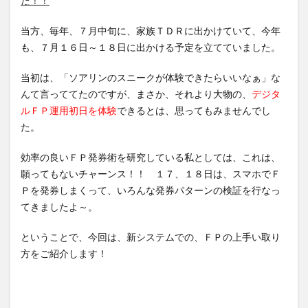
た！！
当方、毎年、７月中旬に、家族ＴＤＲに出かけていて、今年
も、７月１６日～１８日に出かける予定を立てていました。
当初は、「ソアリンのスニークが体験できたらいいなぁ」な
んて言っててたのですが、まさか、それより大物の、
デジタ
ルＦＰ運用初日を体験
できるとは、思ってもみませんでし
た。
効率の良いＦＰ発券術を研究している私としては、これは、
願ってもないチャーンス！！ １７、１８日は、スマホでＦ
Ｐを発券しまくって、いろんな発券パターンの検証を行なっ
てきましたよ～。
ということで、今回は、新システムでの、ＦＰの上手い取り
方をご紹介します！