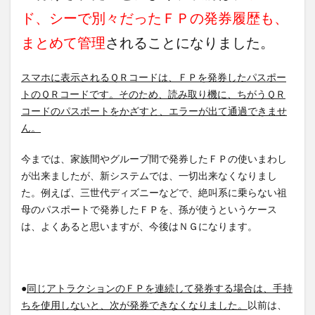
ド、シーで別々だったＦＰの発券履歴も、
まとめて管理
されることになりました。
スマホに表示されるＱＲコードは、ＦＰを発券したパスポー
トのＱＲコードです。そのため、読み取り機に、ちがうＱＲ
コードのパスポートをかざすと、エラーが出て通過できませ
ん。
今までは、家族間やグループ間で発券したＦＰの使いまわし
が出来ましたが、新システムでは、一切出来なくなりまし
た。例えば、三世代ディズニーなどで、絶叫系に乗らない祖
母のパスポートで発券したＦＰを、孫が使うというケース
は、よくあると思いますが、今後はＮＧになります。
●
同じアトラクションのＦＰを連続して発券する場合は、手持
ちを使用しないと、次が発券できなくなりました。
以前は、