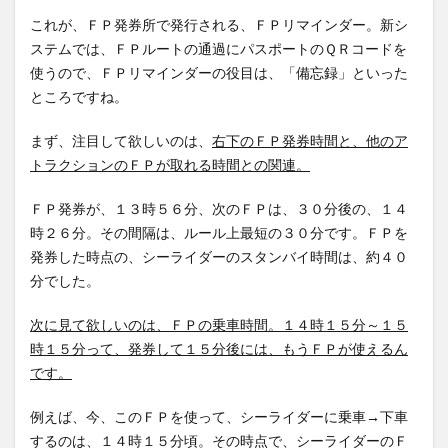
これが、ＦＰ発券所で発行される、ＦＰリマインダー。新シ
ステムでは、ＦＰルートの通過にパスポートのＱＲコードを
使うので、ＦＰリマインダーの役目は、「備忘録」といった
ところですね。
まず、注目して欲しいのは、
右下のＦＰ発券時間と、他のア
トラクションのＦＰが取れる時間との関連。
ＦＰ発券が、１３時５６分、次のＦＰは、３０分後の、１４
時２６分。その間隔は、ルール上最短の３０分です。ＦＰを
発券した時点の、シーライダーのスタンバイ時間は、約４０
分でした。
次に見て欲しいのは、ＦＰの乗車時間。１４時１５分～１５
時１５分って、発券して１５分後には、もうＦＰが使えるん
です。
例えば、今、このＦＰを使って、シーライダーに乗車→下車
するのは、１４時１５分頃。その時点で、シーライダーのＦ