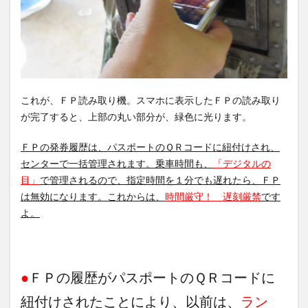
これが、ＦＰ読み取り機。スマホに表示したＦＰの読み取り
が完了すると、上部の丸い部分が、緑色に光ります。
ＦＰの発券履歴は、パスポートのＱＲコードに紐付けされ、
センターで一括管理されます。乗車時間も、
「デジタルの
目」
で管理されるので、指定時間を１分でも遅れたら、ＦＰ
は無効になります。これからは、
時間厳守！ 遅刻厳禁
です
よ。
●
ＦＰの履歴がパスポートのＱＲコードに
紐付けされたことにより、以前は、
ラン