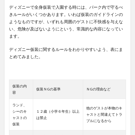
ディズニーで全身仮装で入園する時には、パーク内で守るべ
きルールがいくつかあります。いわば仮装のガイドラインの
ようなものですが、いずれも周囲のゲストに不快感を与えな
い、危険が及ばないようにという、常識的な内容になってい
ます。
ディズニー仮装に関するルールをわかりやすいよう、表にま
とめてみました。
仮装の内
仮装ＮGの基準
ＮGの理由など
容
ランド、
他のゲストが本物のキ
シーのキ
１２歳（小学６年生）以上
ャストと間違えてトラ
ャストの
は禁止
ブルになるから
仮装