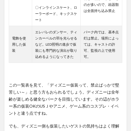
のが多いので、凶器類
〇インラインスケート、ロ
は全面持ち込み禁止
ーラーボード、キックスケ
ート
エレパレのダンサー、ティ
パーク内では、基本点
電飾を使
ンカーベルの羽を光らせる
灯は禁止。場所によっ
用した仮
など。LED照明の進歩で仮
ては、キャストの許
装
装にも専門的な演出が取り
可、監視の上で使用
込めるようになってきた
可。
この一覧表を見て、「ディズニー仮装って、禁止ばっかで堅
苦しい～」と思う方もおられるでしょう。ディズニーは全年
齢が楽しめる健全なパークを目指しています。その辺がホラ
ー系の仮装OKのUSＪやアニメ、ゲーム系のコスプレ・イベ
ントと違う点ですね。
でも、ディズニー側も仮装したいゲストの気持ちはよく理解