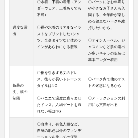
〇水着、下着の着用（アン
〇パークにはお年寄り
ダーウェア、上着ありでも
や小さなお子さんも入
不可）
園する。全年齢が楽し
める健全なパークを維
過度な露
〇裸や水着のリアルなイラ
持したいから。
出
ストをプリントしたTシャ
ツ、全身タイツなど体のラ
〇テインカーベル、ジ
インがあらわになる服装
ャスミンなど肌の露出
が多いキャラの仮装は
基本アンダー着用
〇裾を引きずる丈のドレ
ス。後ろが長いトレーンス
〇パーク内で他のゲス
仮装の
タイルはNG
トの迷惑になるから
丈、幅の
制限
〇パニエで過度に膨らませ
〇アトラクションの利
たドレス。入場ゲートを通
用にも支障が出る
れない幅はNG
〇白塗り、有色人種など、
自身の肌色以外のファンデ
ーションを塗っての仮装