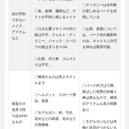
〇ディズニーは全年齢
〇血、血糊、傷跡など、ゲ
が楽しめるパークを目
顔が判別
ストが不快に感じるメイク
指している
できない
メイク、
〇口元を覆うサイズの付け
〇お面、仮面について
アイテム
髭は不可。ウォルト・ディ
は、パーク内の撮影時
など
ズニー、ジャック・スパロ
のみ、キャストに許可
ウの髭はぎりぎりOK。
を得れば着用可能。
〇お面、付け鼻、ゴムマス
クは不可。
〇棒状のものは長さ６０ｃ
ｍまで
〇パーク内では三脚、
延ばした状態の自撮り
〇ヘルメット、スポーツ用
棒は禁止なので、棒状
品、楽器
仮装の小
のアイテムも長さ制限
道具で持
あり
〇モデルガン、剣、弓矢、
ち込みNG
花火などの凶器、花火など
〇モデルガンなどは本
なもの
の危険物
物と区別がつかないも